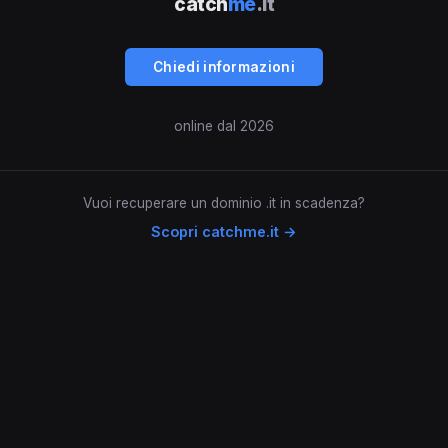
catch
me
.it
Chiedi informazioni
online dal 2026
Vuoi recuperare un dominio .it in scadenza?
Scopri catchme.it →