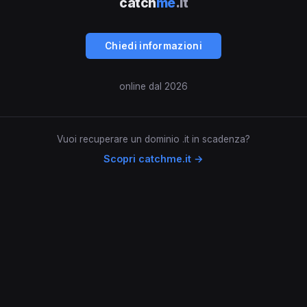
catch
me
.it
Chiedi informazioni
online dal 2026
Vuoi recuperare un dominio .it in scadenza?
Scopri catchme.it →