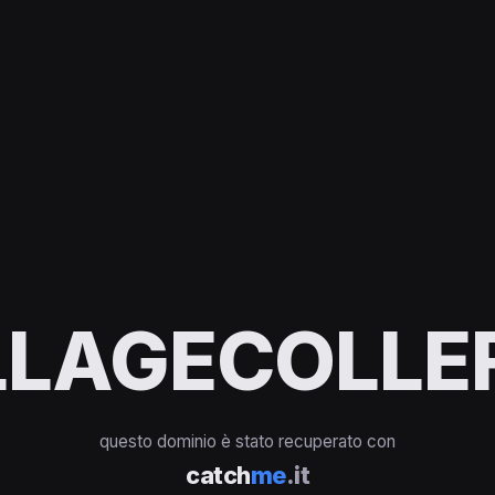
LAGECOLLEF
questo dominio è stato recuperato con
catch
me
.it