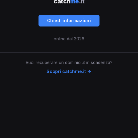
catch
me
.it
Chiedi informazioni
online dal 2026
Vuoi recuperare un dominio .it in scadenza?
Scopri catchme.it →