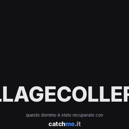
LAGECOLLEF
questo dominio è stato recuperato con
catch
me
.it