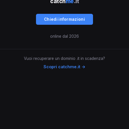
catch
me
.it
Chiedi informazioni
online dal 2026
Vuoi recuperare un dominio .it in scadenza?
Scopri catchme.it →