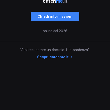
catch
me
.it
Chiedi informazioni
online dal 2026
Vuoi recuperare un dominio .it in scadenza?
Scopri catchme.it →