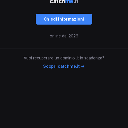
catch
me
.it
Chiedi informazioni
online dal 2026
Vuoi recuperare un dominio .it in scadenza?
Scopri catchme.it →