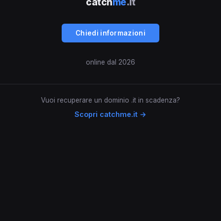
catch
me
.it
Chiedi informazioni
online dal 2026
Vuoi recuperare un dominio .it in scadenza?
Scopri catchme.it →