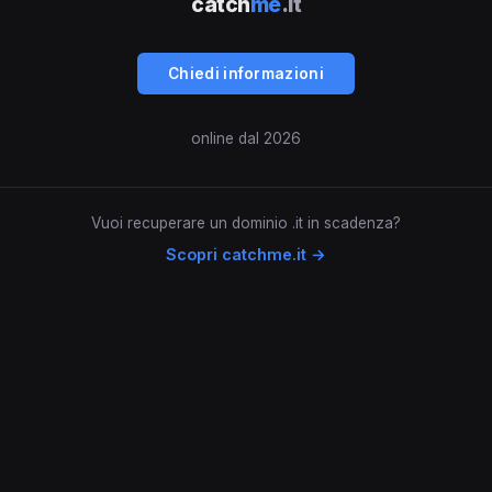
catch
me
.it
Chiedi informazioni
online dal 2026
Vuoi recuperare un dominio .it in scadenza?
Scopri catchme.it →