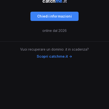
catch
me
.it
Chiedi informazioni
online dal 2026
Vuoi recuperare un dominio .it in scadenza?
Scopri catchme.it →