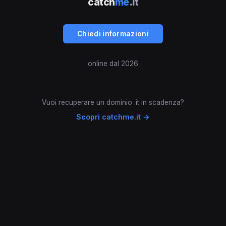
catch
me
.it
Chiedi informazioni
online dal 2026
Vuoi recuperare un dominio .it in scadenza?
Scopri catchme.it →