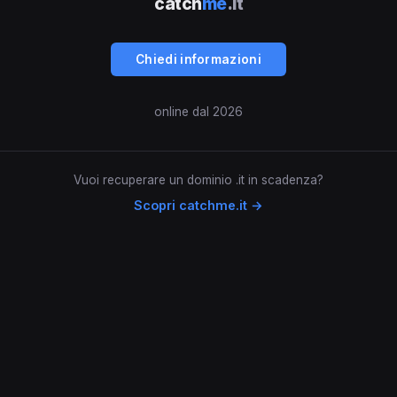
catch
me
.it
Chiedi informazioni
online dal 2026
Vuoi recuperare un dominio .it in scadenza?
Scopri catchme.it →