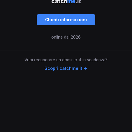
catch
me
.it
Chiedi informazioni
online dal 2026
Vuoi recuperare un dominio .it in scadenza?
Scopri catchme.it →