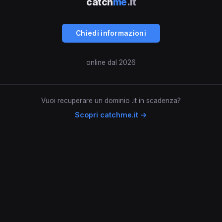
catch
me
.it
Chiedi informazioni
online dal 2026
Vuoi recuperare un dominio .it in scadenza?
Scopri catchme.it →